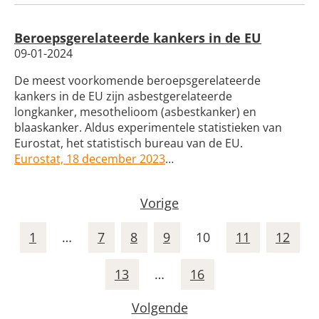
Beroepsgerelateerde kankers in de EU
09-01-2024
De meest voorkomende beroepsgerelateerde
kankers in de EU zijn asbestgerelateerde
longkanker, mesothelioom (asbestkanker) en
blaaskanker. Aldus experimentele statistieken van
Eurostat, het statistisch bureau van de EU.
Eurostat, 18 december 2023
…
Vorige
1
…
7
8
9
10
11
12
13
…
16
Volgende