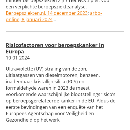
minder beroepsziekten zijn? Het NCvB pleit voor
een verplichte beroepsziekteanalyse.
Beroepsziekten.nl, 14 december 2023
;
arbo-
online, 8 januari 2024
…
Risicofactoren voor beroepskanker in
Europa
10-01-2024
Ultraviolette (UV) straling van de zon,
uitlaatgassen van dieselmotoren, benzeen,
inadembaar kristallijn silica (RCS) en
formaldehyde waren in 2023 de meest
voorkomende waarschijnlijke blootstellingsrisico’s
op beroepsgerelateerde kanker in de EU. Aldus de
eerste bevindingen van een enquête van het
Europees Agentschap voor Veiligheid en
Gezondheid op het werk.