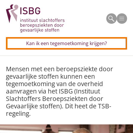
Beroepsziekten
Men
Allergisch beroepsastma
Veelgestelde vragen
CSE (schildersziekte)
Kan ik een tegemoetkoming krijgen?
Voor professionals
Longkanker door asbest
Mensen met een beroepsziekte door
Allergisch beroepsastma
Longkanker door silica
Contact
gevaarlijke stoffen kunnen een
CSE (schildersziekte)
tegemoetkoming van de overheid
Neus(bijholte)kanker door houtstof
aanvragen via het ISBG (Instituut
Longkanker door asbest
Silicose (stoflongen)
Slachtoffers Beroepsziekten door
Gevaarlijke stoffen). Dit heet de TSB-
Longkanker door silica
Uw aanvraag in 5 stappen
regeling.
Neus(bijholte)kanker door houtstof
Persoonlijke verhalen