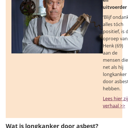
uitvoerder
‘Blijf ondan
alles tóch
positief, is 
oproep van
Henk (69)
aan de
mensen die
net als hij
longkanker
door asbes
hebben.
Lees hier zi
verhaal >>
Wat is longkanker door asbest?