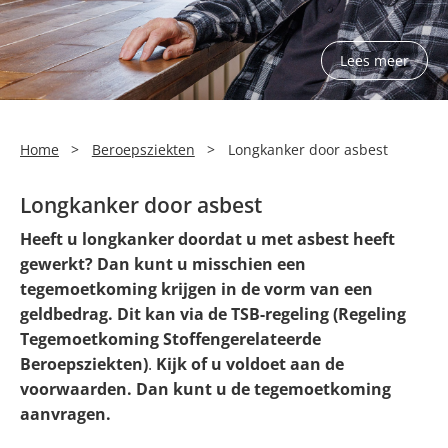
Silicose
Lees meer
Very Brief Work Advice
Bestellen informatiemateriaal
Home
>
Beroepsziekten
>
Longkanker door asbest
Longkanker door asbest
Heeft u longkanker doordat u met asbest heeft
gewerkt? Dan kunt u misschien een
tegemoetkoming krijgen in de vorm van een
geldbedrag. Dit kan via de TSB-regeling (Regeling
Tegemoetkoming Stoffengerelateerde
Beroepsziekten)
.
Kijk of u voldoet aan de
voorwaarden. Dan kunt u de tegemoetkoming
aanvragen.