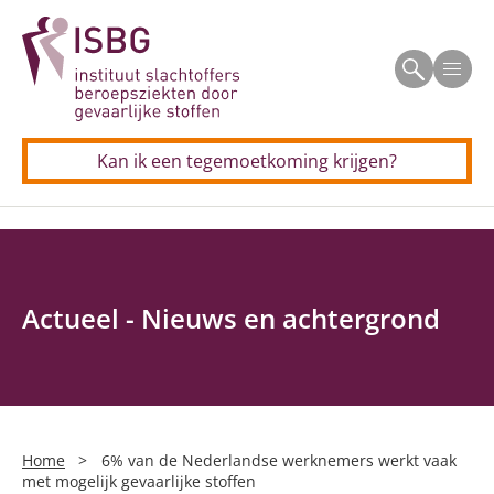
Beroepsziekten
Men
Allergisch beroepsastma
Veelgestelde vragen
CSE (schildersziekte)
Kan ik een tegemoetkoming krijgen?
Voor professionals
Longkanker door asbest
Allergisch beroepsastma
Longkanker door silica
Contact
CSE (schildersziekte)
Neus(bijholte)kanker door houtstof
Actueel - Nieuws en achtergrond
Longkanker door asbest
Silicose (stoflongen)
Longkanker door silica
Uw aanvraag in 5 stappen
Neus(bijholte)kanker door houtstof
Home
>
6% van de Nederlandse werknemers werkt vaak
Persoonlijke verhalen
met mogelijk gevaarlijke stoffen