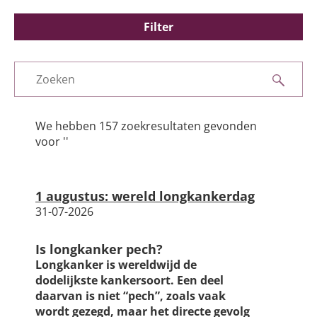
Silicose
Filter
Very Brief Work Advice
Filters
Bestellen informatiemateriaal
Zoeken
Nieuws
We hebben 157 zoekresultaten gevonden
voor ''
Algemene informatie
1 augustus: wereld longkankerdag
31-07-2026
Is longkanker pech?
Longkanker is wereldwijd de
dodelijkste kankersoort. Een deel
daarvan is niet “pech”, zoals vaak
wordt gezegd, maar het directe gevolg