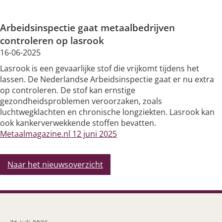
Silicose
Arbeidsinspectie gaat metaalbedrijven
Very Brief Work Advice
controleren op lasrook
16-06-2025
Bestellen informatiemateriaal
Lasrook is een gevaarlijke stof die vrijkomt tijdens het
lassen. De Nederlandse Arbeidsinspectie gaat er nu extra
op controleren. De stof kan ernstige
gezondheidsproblemen veroorzaken, zoals
luchtwegklachten en chronische longziekten. Lasrook kan
ook kankerverwekkende stoffen bevatten.
Metaalmagazine.nl 12 juni 2025
Naar het nieuwsoverzicht