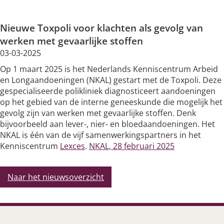
Silicose
Nieuwe Toxpoli voor klachten als gevolg van
Very Brief Work Advice
werken met gevaarlijke stoffen
03-03-2025
Bestellen informatiemateriaal
Op 1 maart 2025 is het Nederlands Kenniscentrum Arbeid
en Longaandoeningen (NKAL) gestart met de Toxpoli. Deze
gespecialiseerde polikliniek diagnosticeert aandoeningen
op het gebied van de interne geneeskunde die mogelijk het
gevolg zijn van werken met gevaarlijke stoffen. Denk
bijvoorbeeld aan lever-, nier- en bloedaandoeningen. Het
NKAL is één van de vijf samenwerkingspartners in het
Kenniscentrum
Lexces
.
NKAL, 28 februari 2025
Naar het nieuwsoverzicht