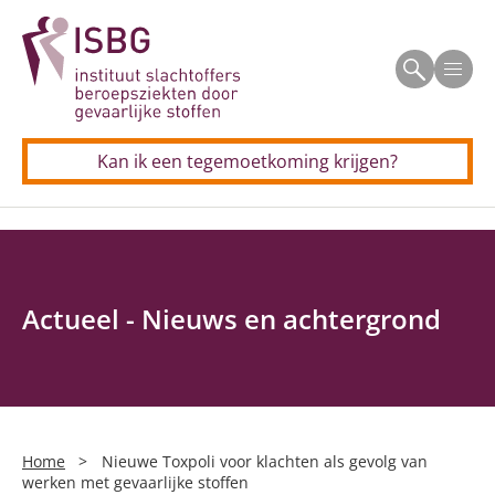
Beroepsziekten
Men
Allergisch beroepsastma
Veelgestelde vragen
CSE (schildersziekte)
Kan ik een tegemoetkoming krijgen?
Voor professionals
Longkanker door asbest
Allergisch beroepsastma
Longkanker door silica
Contact
CSE (schildersziekte)
Neus(bijholte)kanker door houtstof
Actueel - Nieuws en achtergrond
Longkanker door asbest
Silicose (stoflongen)
Longkanker door silica
Uw aanvraag in 5 stappen
Neus(bijholte)kanker door houtstof
Home
>
Nieuwe Toxpoli voor klachten als gevolg van
Persoonlijke verhalen
werken met gevaarlijke stoffen