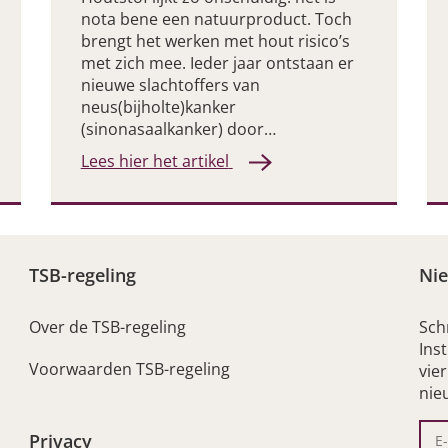
nota bene een natuurproduct. Toch
brengt het werken met hout risico’s
met zich mee. Ieder jaar ontstaan er
nieuwe slachtoffers van
neus(bijholte)kanker
(sinonasaalkanker) door…
Lees hier het artikel
TSB-regeling
Nie
Over de TSB-regeling
Sch
Ins
Voorwaarden TSB-regeling
vie
nie
Privacy