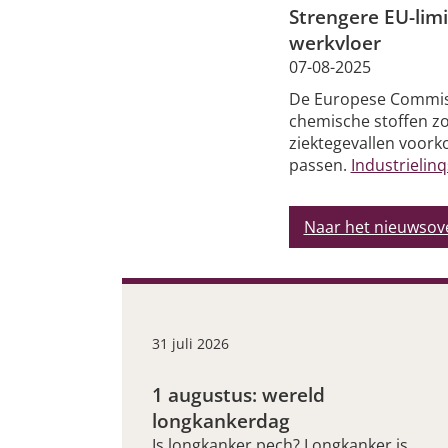
Strengere EU-lim
werkvloer
07-08-2025
De Europese Commissi
chemische stoffen zo
ziektegevallen voork
passen.
Industrielinqs
Naar het nieuwsov
31 juli 2026
1 augustus: wereld
longkankerdag
Is longkanker pech? Longkanker is