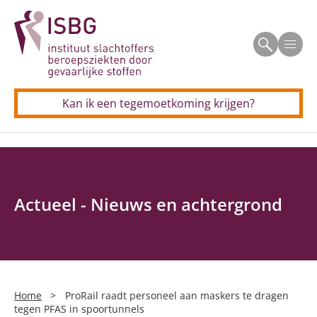
Beroepsziekten
Men
Allergisch beroepsastma
Veelgestelde vragen
CSE (schildersziekte)
Kan ik een tegemoetkoming krijgen?
Voor professionals
Longkanker door asbest
Allergisch beroepsastma
Longkanker door silica
Contact
CSE (schildersziekte)
Neus(bijholte)kanker door houtstof
Actueel - Nieuws en achtergrond
Longkanker door asbest
Silicose (stoflongen)
Longkanker door silica
Uw aanvraag in 5 stappen
Neus(bijholte)kanker door houtstof
Home
>
ProRail raadt personeel aan maskers te dragen
Persoonlijke verhalen
tegen PFAS in spoortunnels