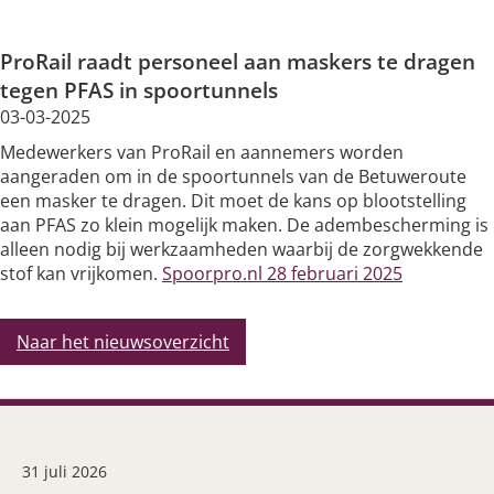
Silicose
ProRail raadt personeel aan maskers te dragen
Very Brief Work Advice
tegen PFAS in spoortunnels
03-03-2025
Bestellen informatiemateriaal
Medewerkers van ProRail en aannemers worden
aangeraden om in de spoortunnels van de Betuweroute
een masker te dragen. Dit moet de kans op blootstelling
aan PFAS zo klein mogelijk maken. De adembescherming is
alleen nodig bij werkzaamheden waarbij de zorgwekkende
stof kan vrijkomen.
Spoorpro.nl 28 februari 2025
Naar het nieuwsoverzicht
31 juli 2026