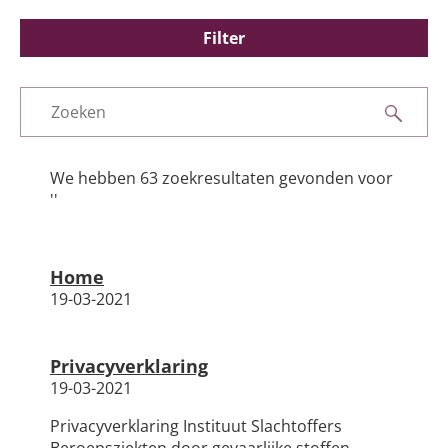
Silicose
Filter
Very Brief Work Advice
Filters
Bestellen informatiemateriaal
Zoeken
Nieuws
We hebben 63 zoekresultaten gevonden voor
''
Algemene informatie
Home
19-03-2021
Privacyverklaring
19-03-2021
Privacyverklaring Instituut Slachtoffers