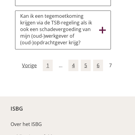
Kan ik een tegemoetkoming
krijgen via de TSB-regeling als ik
ook een schadevergoeding van
mijn (oud-)werkgever of
(oud-)opdrachtgever krijg?
Vorige
1
…
4
5
6
7
ISBG
Over het ISBG